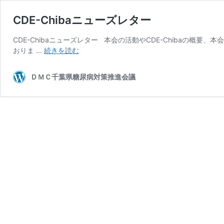
CDE-Chibaニューズレター
CDE-Chibaニューズレター 本会の活動やCDE-Chiba
CDE-
おりま …
続きを読む
Chiba
ニ
ＤＭＣ千葉県糖尿病対策推進会議
ュ
ー
ズ
レ
タ
ー